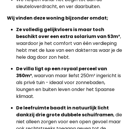
sleuteloverdracht, en ver daarbuiten.
Wij vinden deze woning bijzonder omdat;
Ze volledig gelijkvloers is maar toch
beschikt over een extra solarium van 53m²
,
waardoor je het comfort van één verdieping
hebt met de luxe van een dakterras waar je de
hele dag door zon hebt.
De villa ligt op een royaal perceel van
350m²
, waarvan maar liefst 250m² ingericht is
als privé tuin - ideaal voor zonnebaden,
loungen en buiten leven onder het Spaanse
klimaat.
De leefruimte baadt in natuurlijk licht
dankzij drie grote dubbele schuiframen
, die
niet alleen zorgen voor een open gevoel maar
ook rechtstreeks toegang geven tot de