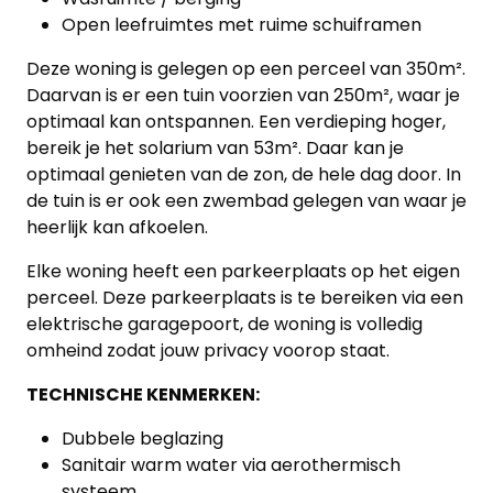
projecten
Open leefruimtes met ruime schuiframen
Alle
Deze woning is gelegen op een perceel van 350m².
Daarvan is er een tuin voorzien van 250m², waar je
Panden
optimaal kan ontspannen. Een verdieping hoger,
bereik je het solarium van 53m². Daar kan je
Over
optimaal genieten van de zon, de hele dag door. In
ons
de tuin is er ook een zwembad gelegen van waar je
heerlijk kan afkoelen.
Ons
Elke woning heeft een parkeerplaats op het eigen
team
perceel. Deze parkeerplaats is te bereiken via een
elektrische garagepoort, de woning is volledig
Ons
omheind zodat jouw privacy voorop staat.
kantoor
TECHNISCHE KENMERKEN:
Onze
Dubbele beglazing
werkwijze
Sanitair warm water via aerothermisch
systeem