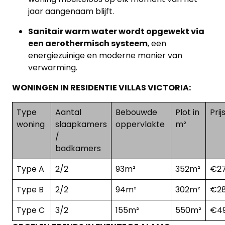
jaar aangenaam blijft.
Sanitair warm water wordt opgewekt via
een aerothermisch systeem
, een
energiezuinige en moderne manier van
verwarming.
WONINGEN IN RESIDENTIE VILLAS VICTORIA:
Type
Aantal
Bebouwde
Plot in
Prij
woning
slaapkamers
oppervlakte
m²
/
badkamers
Type A
2/2
93m²
352m²
€27
Type B
2/2
94m²
302m²
€28
Type C
3/2
155m²
550m²
€49