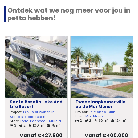
Ontdek wat we nog meer voor jou in
petto hebben!
Santa Rosalia Lake And
Twee slaapkamer villa
Life Resort
op de Mar Menor
Project:
Exclusief wonen in
Project:
La Manga Club
Stad:
Mar Menor
Santa Rosalia resort
2
2
96 m²
124 m²
Stad:
Torre-Pacheco - Murcia
3
2
100 m²
75 m²
Vanaf €427.900
Vanaf €400.000