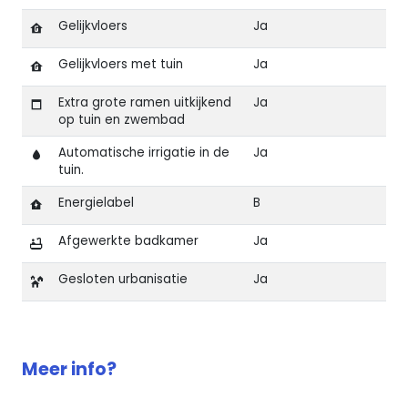
Gelijkvloers
Ja
Gelijkvloers met tuin
Ja
Extra grote ramen uitkijkend
Ja
op tuin en zwembad
Automatische irrigatie in de
Ja
tuin.
Energielabel
B
Afgewerkte badkamer
Ja
Gesloten urbanisatie
Ja
Kenmerken van Gelijkvloerse villa met privézwembad
Meer info?