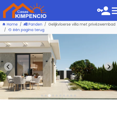
Home
Panden
Gelijkvloerse villa met privézwembad
één pagina terug