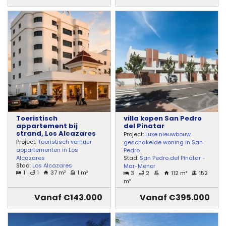
Toeristisch
villa kopen San Pedro
appartement bij
del Pinatar
strand, Los Alcazares
Project:
Luxe nieuwbouw
Project:
Toeristisch verhuur
geschakelde woning in San
appartementen in Los
Pedro
Stad:
San Pedro del Pinatar -
Alcazares
Stad:
Los Alcazares
Mar-Menor
1
1
37 m²
1 m²
3
2
112 m²
152
m²
Vanaf €143.000
Vanaf €395.000