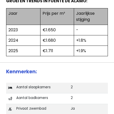
GROEI EN TRENDS IN FUENTE DE ALAMO:
Jaar
Prijs per m²
Jaarlijkse
stijging
2023
€1.650
-
2024
€1.680
+1.8%
2025
€1.711
+1.9%
Kenmerken:
Aantal slaapkamers
2
Aantal badkamers
2
Privaat zwembad
Ja