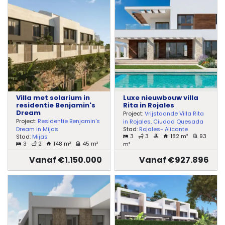
Villa met solarium in
Luxe nieuwbouw villa
residentie Benjamin's
Rita in Rojales
Dream
Project:
Vrijstaande Villa Rita
Project:
Residentie Benjamin's
in Rojales, Ciudad Quesada
Stad:
Rojales- Alicante
Dream in Mijas
3
3
182 m²
93
Stad:
Mijas
3
2
148 m²
45 m²
m²
Vanaf €1.150.000
Vanaf €927.896