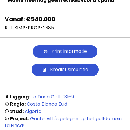
Momenteel nog geen reviews voor dit pand.
Vanaf: €540.000
Ref: KIMP-PROP-2385
Print informatie
Krediet simulatie
Ligging:
La Finca Golf 03169
Regio:
Costa Blanca Zuid
Stad:
Algorfa
Project:
Gante: villa's gelegen op het golfdomein
La Finca!