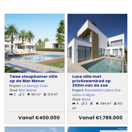
Twee slaapkamer villa
Luxe villa met
op de Mar Menor
privézwembad op
200m van de zee
Project:
La Manga Club
Stad:
Mar Menor
Project:
Residentie Lubina the
2
2
96 m²
124 m²
villas in Mijas
Stad:
Mijas
4
3
344 m²
60
m²
Vanaf €400.000
Vanaf €1.765.000