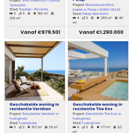
Project:
Villa Valentina Ciudad
Project:
Nieuwbouwvilla’s
Quesada
Stad:
Rojales- Alicante
kopen in Polop | AUREA VILLAS
3
3
180 m²
Stad:
Polop-Benidorm
4
3
283 m²
40
106 m²
m²
Vanaf €979.501
Vanaf €1.290.000
Geschakelde woning in
Geschakelde woning in
residentie Veridian
residentie The Kos
Project:
Residentie Veridian in
Project:
Residentie The Kos in
Fuengirola
Fuengirola
Stad:
Fuengirola
Stad:
Fuengirola
3
2
167 m²
29 m²
4
3
177 m²
20
m²