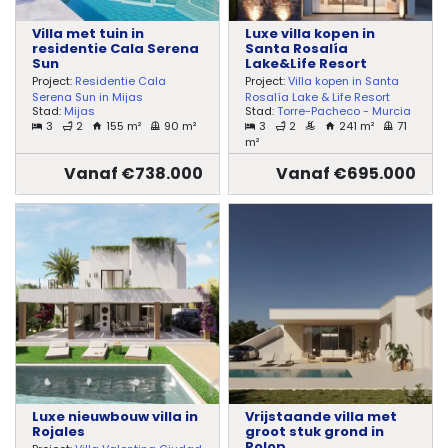
Villa met tuin in
Luxe villa kopen in
residentie Cala Serena
Santa Rosalía
Sun
Lake&Life Resort
Project:
Residentie Cala
Project:
Villa kopen in Santa
Serena Sun in Mijas
Rosalía Lake & Life Resort
Stad:
Mijas
Stad:
Torre-Pacheco - Murcia
3
2
155 m²
90 m²
3
2
241 m²
71
m²
Vanaf €738.000
Vanaf €695.000
Luxe nieuwbouw villa in
Vrijstaande villa met
Rojales
groot stuk grond in
Polop