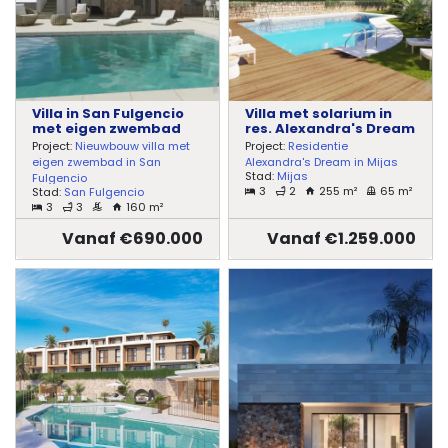
Villa in San Fulgencio
Villa met solarium in
met eigen zwembad
res. Alexandra's Dream
Project:
Nieuwbouw villa met
Project:
Residentie
eigen zwembad in San
Alexandra's Dream in Mijas
Stad:
Mijas
Fulgencio
3
2
255 m²
65 m²
Stad:
San Fulgencio
3
3
160 m²
Vanaf €690.000
Vanaf €1.259.000