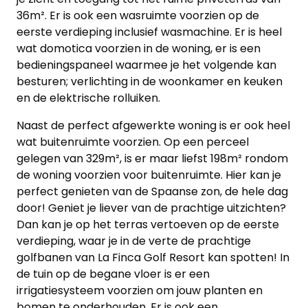
36m². Er is ook een wasruimte voorzien op de
Panden
eerste verdieping inclusief wasmachine. Er is heel
wat domotica voorzien in de woning, er is een
Over
bedieningspaneel waarmee je het volgende kan
ons
besturen; verlichting in de woonkamer en keuken
en de elektrische rolluiken.
Ons
Naast de perfect afgewerkte woning is er ook heel
team
wat buitenruimte voorzien. Op een perceel
gelegen van 329m², is er maar liefst 198m² rondom
Ons
de woning voorzien voor buitenruimte. Hier kan je
kantoor
perfect genieten van de Spaanse zon, de hele dag
door! Geniet je liever van de prachtige uitzichten?
Onze
Dan kan je op het terras vertoeven op de eerste
werkwijze
verdieping, waar je in de verte de prachtige
golfbanen van La Finca Golf Resort kan spotten! In
Contacteer
de tuin op de begane vloer is er een
irrigatiesysteem voorzien om jouw planten en
ons
bomen te onderhouden. Er is ook een