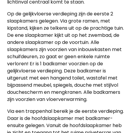
lichtinval centraal komt te staan.
Op de gelijkvloerse verdieping zijn de eerste 2
slaapkamers gelegen. Via grote ramen, met
kipstand, kijken ze telkens uit op de prachtige tuin.
De ene slaapkamer kijkt uit op het zwembad, de
andere slaapkamer op de voortuin. Alle
slaapkamers zijn voorzien van inbouwkasten met
schuifdeuren, zo gaat er geen enkele ruimte
verloren! Er is 1 badkamer voorzien op de
gelijkvloerse verdieping. Deze badkamer is
uitgerust met een hangend toilet, wastafel met
bijpassend meubel, spiegels, douche met stijlvol
douchescherm en mengkranen. Alle badkamers
Home
zijn voorzien van vloerverwarming.
Lopende
Via een trappenhal bereik je de eerste verdieping.
projecten
Daar is de hoofdslaapkamer met badkamer-
ensuite gelegen. Vanuit de hoofdslaapkamer heb
Alle
je zicht en toegang tot het ruime priveterras van