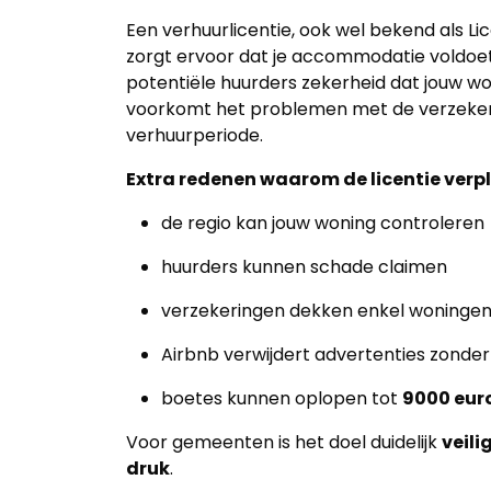
kantoor
Een verhuurlicentie, ook wel bekend als Lic
Onze
zorgt ervoor dat je accommodatie voldoet 
potentiële huurders zekerheid dat jouw won
werkwijze
voorkomt het problemen met de verzekeri
verhuurperiode.
Contacteer
ons
Extra redenen waarom de licentie verpli
de regio kan jouw woning controleren
Blog
huurders kunnen schade claimen
Cookies
verzekeringen dekken enkel woningen 
Airbnb verwijdert advertenties zonde
boetes kunnen oplopen tot
9000 eur
Voor gemeenten is het doel duidelijk
veili
druk
.