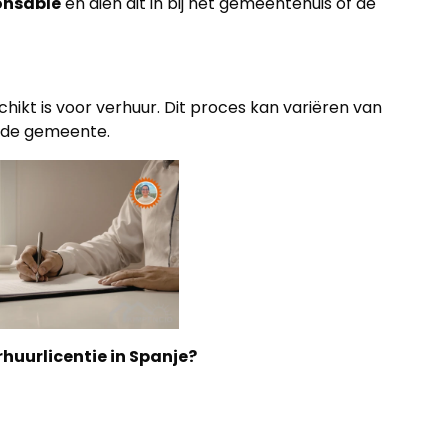
onsable
en dien dit in bij het gemeentehuis of de
ikt is voor verhuur. Dit proces kan variëren van
n de gemeente.
huurlicentie in Spanje?